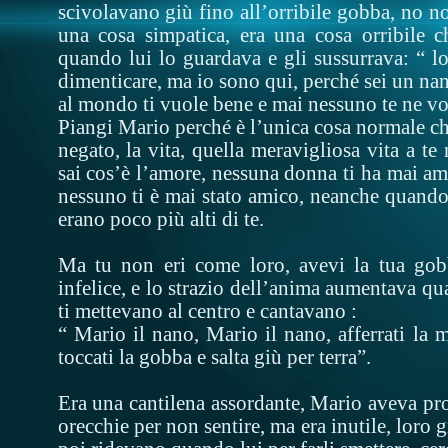
scivolavano giù fino all’orribile gobba, no n
una cosa simpatica, era una cosa orribile 
quando lui lo guardava e gli sussurrava: “ l
dimenticare, ma io sono qui, perché sei un na
al mondo ti vuole bene e mai nessuno te ne vo
Piangi Mario perché è l’unica cosa normale che 
negato, la vita, quella meravigliosa vita a te
sai cos’è l’amore, nessuna donna ti ha mai ama
nessuno ti è mai stato amico, neanche quando e
erano poco più alti di te.
Ma tu non eri come loro, avevi la tua gob
infelice, e lo strazio dell’anima aumentava q
ti mettevano al centro e cantavano :
“ Mario il nano, Mario il nano, afferrati la m
toccati la gobba e salta giù per terra”.
Era una cantilena assordante, Mario aveva pro
orecchie per non sentire, ma era inutile, loro 