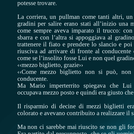
potesse trovare.
La corriera, un pullman come tanti altri, un 
gradini per salire erano stati all’inizio una
come sempre aveva imparato il trucco: con 
sbarra e con l’altra si appoggiava al gradin
trattenere il fiato e prendere lo slancio e po
riusciva ad arrivare di fronte al conducente
come se l’insolito fosse Lui e non quel gradino
‹‹mezzo biglietto, grazie››
‹‹Come mezzo biglietto non si può, non è
conducente.
Ma Mario imperterrito spiegava che Lui 
occupava mezzo posto e quindi era giusto che
Il risparmio di decine di mezzi biglietti er
colorato e avevano contribuito a realizzare il 
Ma non ci sarebbe mai riuscito se non gli fo
Era partito dal presupposto, che se gli uomin