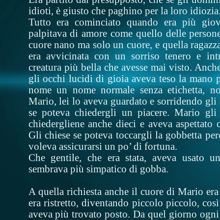
idioti, è giusto che paghino per la loro idiozia
Tutto era cominciato quando era più gio
palpitava di amore come quello delle persone
cuore nano ma solo un cuore, e quella ragazza 
era avvicinata con un sorriso tenero e int
creatura più bella che avesse mai visto. Anche
gli occhi lucidi di gioia aveva teso la mano pe
nome un nome normale senza etichetta, n
Mario, lei lo aveva guardato e sorridendo gli
se poteva chiedergli un piacere. Mario gli
chiedergliene anche dieci e aveva aspettato ch
Gli chiese se poteva toccargli la gobbetta p
voleva assicurarsi un po’ di fortuna.
Che gentile, che era stata, aveva usato u
sembrava più simpatico di gobba.
A quella richiesta anche il cuore di Mario era
era ristretto, diventando piccolo piccolo, cos
aveva più trovato posto. Da quel giorno ogni