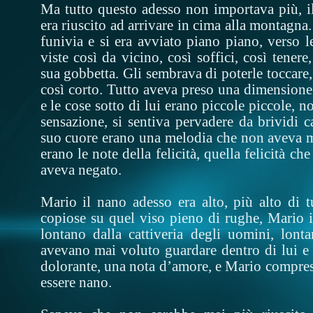
Ma tutto questo adesso non importava più, il
era riuscito ad arrivare in cima alla montagna.
funivia e si era avviato piano piano, verso 
viste così da vicino, così soffici, così tener
sua gobbetta. Gli sembrava di poterle toccare,
così corto. Tutto aveva preso una dimensione 
e le cose sotto di lui erano piccole piccole, 
sensazione, si sentiva pervadere da brividi c
suo cuore erano una melodia che non aveva mai
erano le note della felicità, quella felicità ch
aveva negato.
Mario il nano adesso era alto, più alto di t
copiose su quel viso pieno di rughe, Mario i
lontano dalla cattiveria degli uomini, lont
avevano mai voluto guardare dentro di lui e 
dolorante, una nota d’amore, e Mario compres
essere nano.