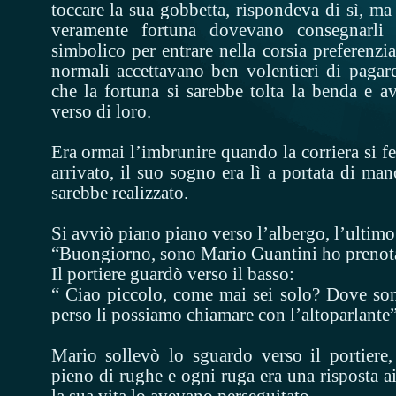
toccare la sua gobbetta, rispondeva di sì, m
veramente fortuna dovevano consegnarli
simbolico per entrare nella corsia preferenzial
normali accettavano ben volentieri di pagare
che la fortuna si sarebbe tolta la benda e a
verso di loro.
Era ormai l’imbrunire quando la corriera si f
arrivato, il suo sogno era lì a portata di man
sarebbe realizzato.
Si avviò piano piano verso l’albergo, l’ultimo o
“Buongiorno, sono Mario Guantini ho prenota
Il portiere guardò verso il basso:
“ Ciao piccolo, come mai sei solo? Dove sono
perso li possiamo chiamare con l’altoparlante”
Mario sollevò lo sguardo verso il portiere
pieno di rughe e ogni ruga era una risposta ai
la sua vita lo avevano perseguitato.