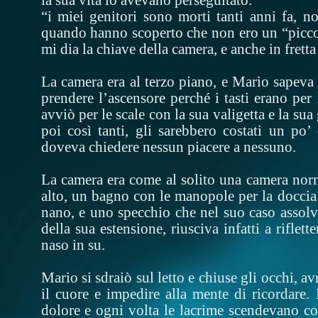
“i miei genitori sono morti tanti anni fa, n
quando hanno scoperto che non ero un “picc
mi dia la chiave della camera, e anche in frett
La camera era al terzo piano, e Mario sapeva
prendere l’ascensore perché i tasti erano per l
avviò per le scale con la sua valigetta e la su
poi così tanti, gli sarebbero costati un po
doveva chiedere nessun piacere a nessuno.
La camera era come al solito una camera norm
alto, un bagno con le manopole per la doccia
nano, e uno specchio che nel suo caso assolv
della sua estensione, riusciva infatti a riflet
naso in su.
Mario si sdraiò sul letto e chiuse gli occhi, 
il cuore e impedire alla mente di ricordare. 
dolore e ogni volta le lacrime scendevano co