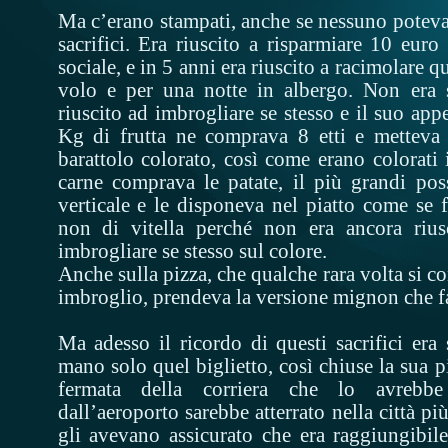
Ma c’erano stampati, anche se nessuno poteva 
sacrifici. Era riuscito a risparmiare 10 eur
sociale, e in 5 anni era riuscito a racimolare q
volo e per una notte in albergo. Non era st
riuscito ad imbrogliare se stesso e il suo app
Kg di frutta ne comprava 8 etti e metteva 
barattolo colorato, così come erano colorati 
carne comprava le patate, il più grandi possi
verticale e le disponeva nel piatto come se f
non di vitella perché non era ancora rius
imbrogliare se stesso sul colore.
Anche sulla pizza, che qualche rara volta si c
imbroglio, prendeva la versione mignon che f
Ma adesso il ricordo di questi sacrifici era
mano solo quel biglietto, così chiuse la sua pi
fermata della corriera che lo avrebbe
dall’aeroporto sarebbe atterrato nella città p
gli avevano assicurato che era raggiungibile