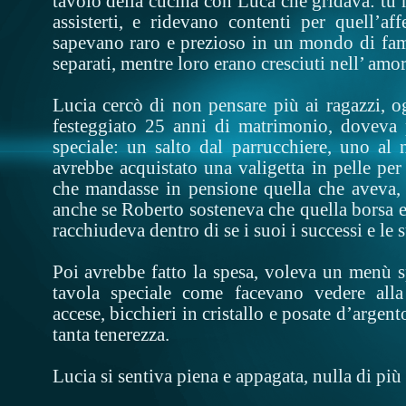
tavolo della cucina con Luca che gridava: tu 
assisterti, e ridevano contenti per quell’af
sapevano raro e prezioso in un mondo di fami
separati, mentre loro erano cresciuti nell’ amor
Lucia cercò di non pensare più ai ragazzi, o
festeggiato 25 anni di matrimonio, doveva p
speciale: un salto dal parrucchiere, uno al 
avrebbe acquistato una valigetta in pelle per
che mandasse in pensione quella che aveva, t
anche se Roberto sosteneva che quella borsa er
racchiudeva dentro di se i suoi i successi e le s
Poi avrebbe fatto la spesa, voleva un menù s
tavola speciale come facevano vedere alla 
accese, bicchieri in cristallo e posate d’argen
tanta tenerezza.
Lucia si sentiva piena e appagata, nulla di più 