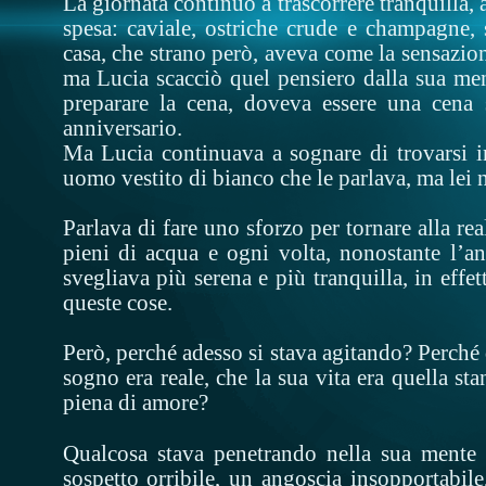
La giornata continuò a trascorrere tranquilla, a
spesa: caviale, ostriche crude e champagne, s
casa, che strano però, aveva come la sensazion
ma Lucia scacciò quel pensiero dalla sua me
preparare la cena, doveva essere una cena s
anniversario.
Ma Lucia continuava a sognare di trovarsi 
uomo vestito di bianco che le parlava, ma lei 
Parlava di fare uno sforzo per tornare alla rea
pieni di acqua e ogni volta, nonostante l’an
svegliava più serena e più tranquilla, in effe
queste cose.
Però, perché adesso si stava agitando? Perché 
sogno era reale, che la sua vita era quella st
piena di amore?
Qualcosa stava penetrando nella sua mente 
sospetto orribile, un angoscia insopportabile