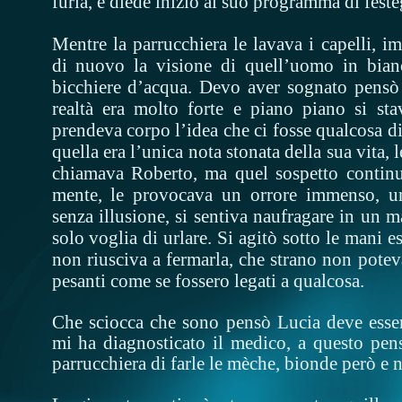
furia, e diede inizio al suo programma di fest
Mentre la parrucchiera le lavava i capelli, 
di nuovo la visione di quell’uomo in bianc
bicchiere d’acqua. Devo aver sognato pensò
realtà era molto forte e piano piano si st
prendeva corpo l’idea che ci fosse qualcosa di
quella era l’unica nota stonata della sua vita, l
chiamava Roberto, ma quel sospetto continu
mente, le provocava un orrore immenso, u
senza illusione, si sentiva naufragare in un m
solo voglia di urlare. Si agitò sotto le mani e
non riusciva a fermarla, che strano non poteva
pesanti come se fossero legati a qualcosa.
Che sciocca che sono pensò Lucia deve essere
mi ha diagnosticato il medico, a questo pensi
parrucchiera di farle le mèche, bionde però e